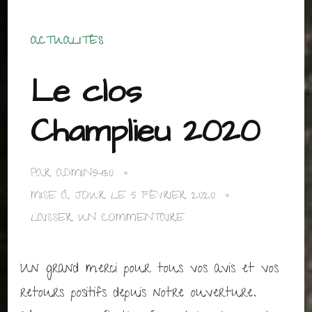
ACTUALITÉS
Le clos
Champlieu 2020
PAR
ADMIN5430
MISE À JOUR LE
5 FÉVRIER 2020
SUR
LAISSER UN COMMENTAIRE
LE
CLOS
CHAMPLIEU
Un grand merci pour tous vos avis et vos
2020
retours positifs depuis notre ouverture.