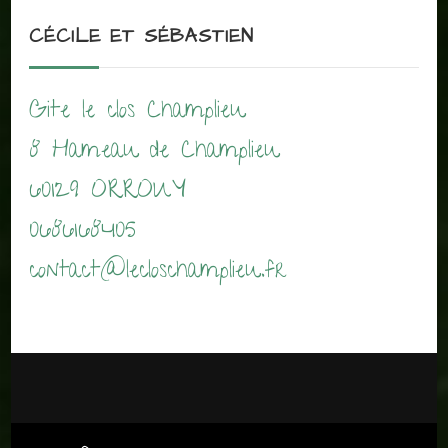
CÉCILE ET SÉBASTIEN
Gite le clos Champlieu
8 Hameau de Champlieu
60129 ORROUY
0686168405
contact@lecloschamplieu.fr